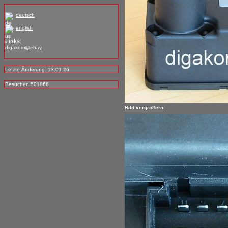
deutsch
english
Links:
digakom@ebay
Letzte Änderung: 13.01.26
Besucher: 501866
Bild vergrößern