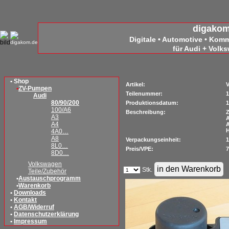
digako
Digitale • Automotive • Kom
für Audi + Volk
• Shop
Artikel:
V
•
ZV-Pumpen
Teilenummer:
1
Audi
80/90/200
Produktionsdatum:
1
100/A6
Beschreibung:
Z
A3
A
A4
H
4A0…
A8
Verpackungseinheit:
1
8L0…
Preis/VPE:
7
8D0…
Volkswagen
Stk.
Teile/Zubehör
•
Austauschprogramm
•
Warenkorb
•
Downloads
•
Kontakt
•
AGB/Widerruf
•
Datenschutzerklärung
•
Impressum