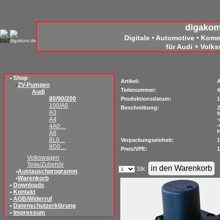
digako
Digitale • Automotive • Kom
für Audi + Volk
• Shop
Artikel:
A
•
ZV-Pumpen
Teilenummer:
4
Audi
80/90/200
Produktionsdatum:
1
100/A6
Beschreibung:
Z
A3
f
A4
-
4A0…
H
A8
8L0…
Verpackungseinheit:
1
8D0…
Preis/VPE:
1
Volkswagen
Teile/Zubehör
Stk.
•
Austauschprogramm
•
Warenkorb
•
Downloads
•
Kontakt
•
AGB/Widerruf
•
Datenschutzerklärung
•
Impressum