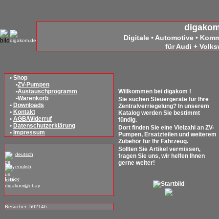
digako
Digitale • Automotive • Kom
für Audi + Volk
• Shop
•
ZV-Pumpen
•
Austauschprogramm
Willkommen bei digakom !
•
Warenkorb
Sie suchen Steuergeräte für Ihre
•
Downloads
Zentralverriegelung? In unserem
•
Kontakt
Katalog werden Sie bestimmt
•
AGB/Widerruf
fündig.
•
Datenschutzerklärung
Dort finden Sie eine Vielzahl an ZV-
•
Impressum
Pumpen, Ersatzteilen und weiterem
Zubehör für Ihr Fahrzeug.
Sollten Sie Artikel vermissen,
deutsch
fragen Sie uns, wir helfen Ihnen
gerne weiter!
english
Links:
digakom@ebay
Besucher: 502146